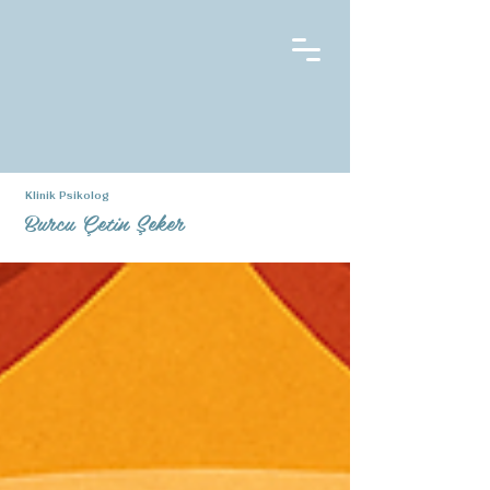
Klinik Psikolog
Burcu Çetin Şeker