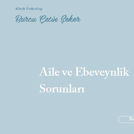
< Back
Klinik Psikolog
Burcu Çetin Şeker
Aile ve Ebeveynlik
Sorunları
Bi