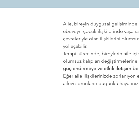
Aile, bireyin duygusal gelişiminde v
ebeveyn-çocuk ilişkilerinde yaşana
çevreleriyle olan ilişkilerini olums
yol açabilir.
Terapi sürecinde, bireylerin aile iç
olumsuz kalıpları değiştirmelerine
güçlendirmeye ve etkili iletişim be
Eğer aile ilişkilerinizde zorlanıyo
ailevi sorunların bugünkü hayatınıza