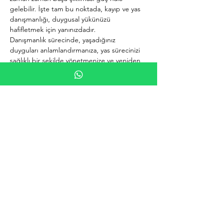
gelebilir. İşte tam bu noktada, kayıp ve yas 
danışmanlığı, duygusal yükünüzü 
hafifletmek için yanınızdadır.
Danışmanlık sürecinde, yaşadığınız 
duyguları anlamlandırmanıza, yas sürecinizi 
sağlıklı bir şekilde yönetmenize ve yeniden 
güçlenmenize yardımcı oluyorum. 
Unutmayın, her kayıp özeldir ve iyileşme 
süreci herkes için farklıdır.
Klinik Psikolog
Burcu
Çetin Şeker